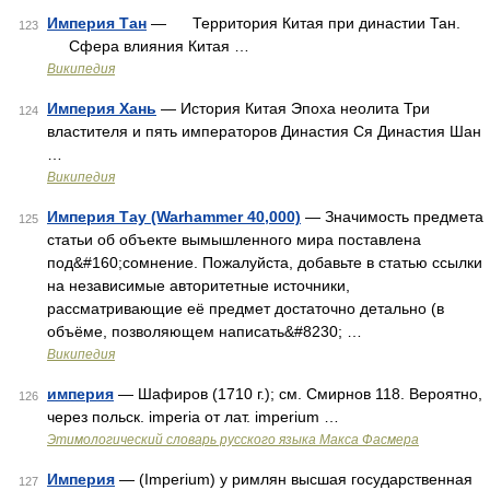
Империя Тан
— Территория Китая при династии Тан.
123
Сфера влияния Китая …
Википедия
Империя Хань
— История Китая Эпоха неолита Три
124
властителя и пять императоров Династия Ся Династия Шан
…
Википедия
Империя Тау (Warhammer 40,000)
— Значимость предмета
125
статьи об объекте вымышленного мира поставлена
под&#160;сомнение. Пожалуйста, добавьте в статью ссылки
на независимые авторитетные источники,
рассматривающие её предмет достаточно детально (в
объёме, позволяющем написать&#8230; …
Википедия
империя
— Шафиров (1710 г.); см. Смирнов 118. Вероятно,
126
через польск. imperia от лат. imperium …
Этимологический словарь русского языка Макса Фасмера
Империя
— (Imperium) у римлян высшая государственная
127