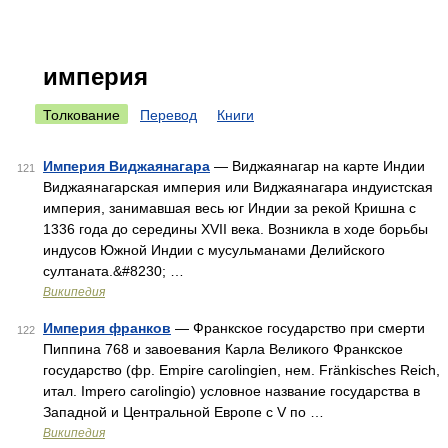
империя
Толкование
Перевод
Книги
Империя Виджаянагара
— Виджаянагар на карте Индии
121
Виджаянагарская империя или Виджаянагара индуистская
империя, занимавшая весь юг Индии за рекой Кришна с
1336 года до середины XVII века. Возникла в ходе борьбы
индусов Южной Индии с мусульманами Делийского
султаната.&#8230; …
Википедия
Империя франков
— Франкское государство при смерти
122
Пиппина 768 и завоевания Карла Великого Франкское
государство (фр. Empire carolingien, нем. Fränkisches Reich,
итал. Impero carolingio) условное название государства в
Западной и Центральной Европе c V по …
Википедия