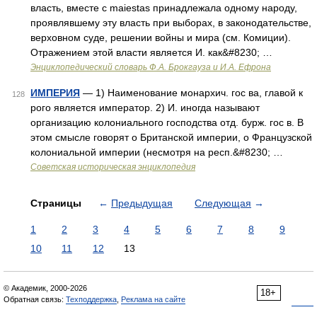
власть, вместе с maiestas принадлежала одному народу,
проявлявшему эту власть при выборах, в законодательстве,
верховном суде, решении войны и мира (см. Комиции).
Отражением этой власти является И. как&#8230; …
Энциклопедический словарь Ф.А. Брокгауза и И.А. Ефрона
ИМПЕРИЯ
— 1) Наименование монархич. гос ва, главой к
128
рого является император. 2) И. иногда называют
организацию колониального господства отд. бурж. гос в. В
этом смысле говорят о Британской империи, о Французской
колониальной империи (несмотря на респ.&#8230; …
Советская историческая энциклопедия
Страницы
←
Предыдущая
Следующая
→
1
2
3
4
5
6
7
8
9
10
11
12
13
© Академик, 2000-2026
18+
Обратная связь:
Техподдержка
,
Реклама на сайте