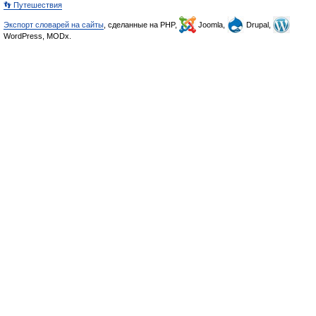
👣 Путешествия
Экспорт словарей на сайты
, сделанные на PHP,
Joomla,
Drupal,
WordPress, MODx.